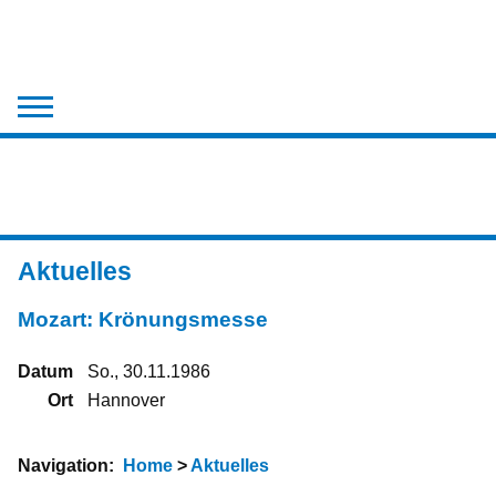
Der Chor
Aktuelles
Chronik
Aktuelles
Medien
Mozart: Krönungsmesse
Kontakt
Datum
So., 30.11.1986
Ort
Hannover
Navigation:
Home
>
Aktuelles