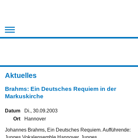
Der Chor
Aktuelles
Chronik
Aktuelles
Medien
Brahms: Ein Deutsches Requiem in der
Kontakt
Markuskirche
Datum
Di., 30.09.2003
Ort
Hannover
Johannes Brahms, Ein Deutsches Requiem. Aufführende:
Junges Vokalensemble Hannover, Junges