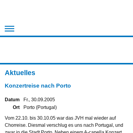
Der Chor
Aktuelles
Chronik
Aktuelles
Medien
Konzertreise nach Porto
Kontakt
Datum
Fr., 30.09.2005
Ort
Porto (Portugal)
Vom 22.10. bis 30.10.05 war das JVH mal wieder auf
Chorreise. Diesmal verschlug es uns nach Portugal, und
zwar in die Stadt Porto. Neben einem A-capella Konzert,