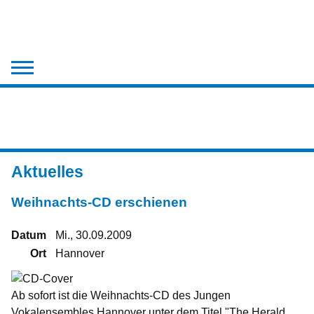
Der Chor
Aktuelles
Chronik
Aktuelles
Medien
Weihnachts-CD erschienen
Kontakt
Datum
Mi., 30.09.2009
Ort
Hannover
Ab sofort ist die Weihnachts-CD des Jungen
Vokalensembles Hannover unter dem Titel "The Herald